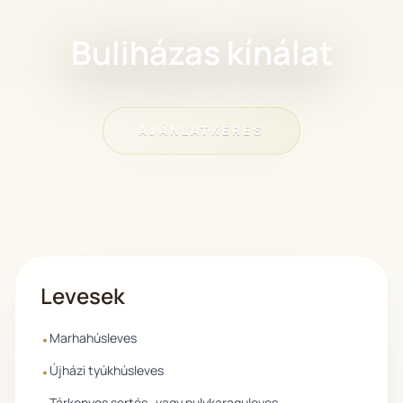
Buliházas kínálat
AJÁNLATKÉRÉS
Levesek
Marhahúsleves
•
Újházi tyúkhúsleves
•
Tárkonyos sertés- vagy pulykaraguleves