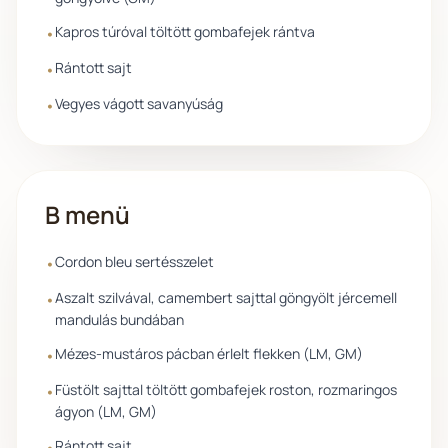
Kapros túróval töltött gombafejek rántva
•
Rántott sajt
•
Vegyes vágott savanyúság
•
B menü
Cordon bleu sertésszelet
•
Aszalt szilvával, camembert sajttal göngyölt jércemell
•
mandulás bundában
Mézes-mustáros pácban érlelt flekken (LM, GM)
•
Füstölt sajttal töltött gombafejek roston, rozmaringos
•
ágyon (LM, GM)
Rántott sajt
•