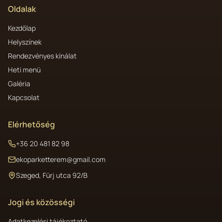
Oldalak
Kezdőlap
Helyszínek
Rendezvényes kínálat
Heti menü
Galéria
Kapcsolat
Elérhetőség
+36 20 481 82 98
ekoparketterem@gmail.com
Szeged, Fürj utca 92/B
Jogi és közösségi
Adatkezelési tájékoztató