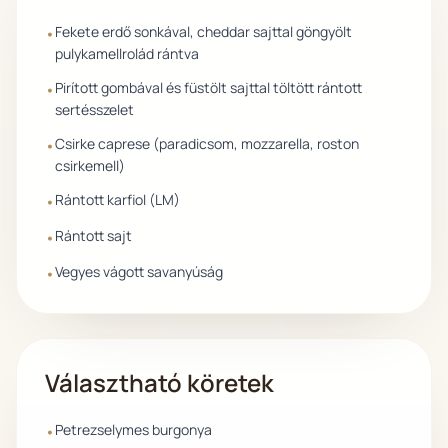
Fekete erdő sonkával, cheddar sajttal göngyölt
•
pulykamellrolád rántva
Pirított gombával és füstölt sajttal töltött rántott
•
sertésszelet
Csirke caprese (paradicsom, mozzarella, roston
•
csirkemell)
Rántott karfiol (LM)
•
Rántott sajt
•
Vegyes vágott savanyúság
•
Választható köretek
Petrezselymes burgonya
•