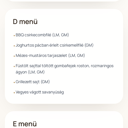
D menü
BBQ csirkecombfilé (LM, GM)
•
Joghurtos pácban érlelt csirkemellfilé (GM)
•
Mézes-mustáros tarjaszelet (LM, GM)
•
Füstölt sajttal töltött gombafejek roston, rozmaringos
•
ágyon (LM, GM)
Grillezett sajt (GM)
•
Vegyes vágott savanyúság
•
E menü