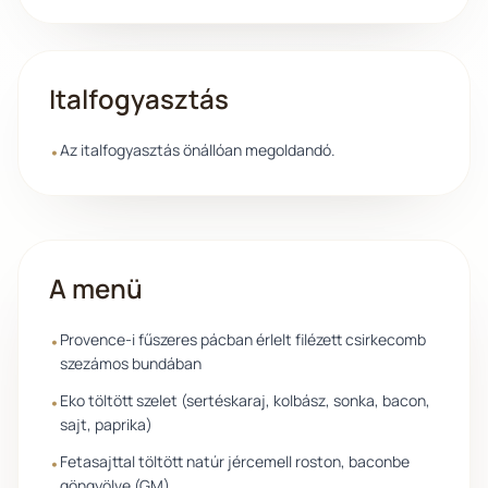
Italfogyasztás
Az italfogyasztás önállóan megoldandó.
•
A menü
Provence-i fűszeres pácban érlelt filézett csirkecomb
•
szezámos bundában
Eko töltött szelet (sertéskaraj, kolbász, sonka, bacon,
•
sajt, paprika)
Fetasajttal töltött natúr jércemell roston, baconbe
•
göngyölve (GM)