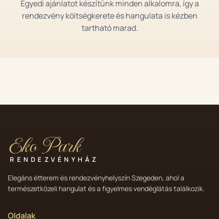
Egyedi ajánlatot készítünk minden alkalomra, így a
rendezvény költségkerete és hangulata is kézben
tartható marad.
Eko Park
RENDEZVÉNYHÁZ
Elegáns étterem és rendezvényhelyszín Szegeden, ahol a
természetközeli hangulat és a figyelmes vendéglátás találkozik.
Oldalak