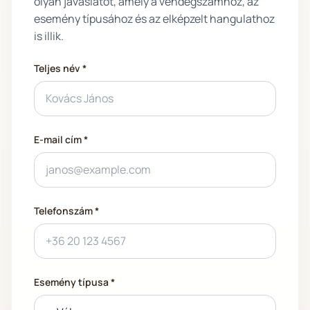
olyan javaslatot, amely a vendégszámhoz, az
esemény típusához és az elképzelt hangulathoz
is illik.
Teljes név *
E-mail cím *
Telefonszám *
Esemény típusa *