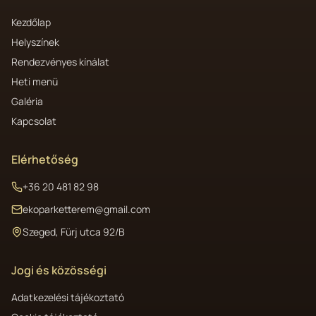
Kezdőlap
Helyszínek
Rendezvényes kínálat
Heti menü
Galéria
Kapcsolat
Elérhetőség
+36 20 481 82 98
ekoparketterem@gmail.com
Szeged, Fürj utca 92/B
Jogi és közösségi
Adatkezelési tájékoztató