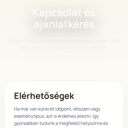
Kapcsolat és
ajánlatkérés
Szívesen segítünk az esemény megtervezésében. Írjon
vagy hívjon, és egyeztessük a részleteket.
Elérhetőségek
Ha már van konkrét időpont, létszám vagy
eseménytípus, azt is érdemes jelezni. Így
gyorsabban tudunk a megfelelő helyszínre és