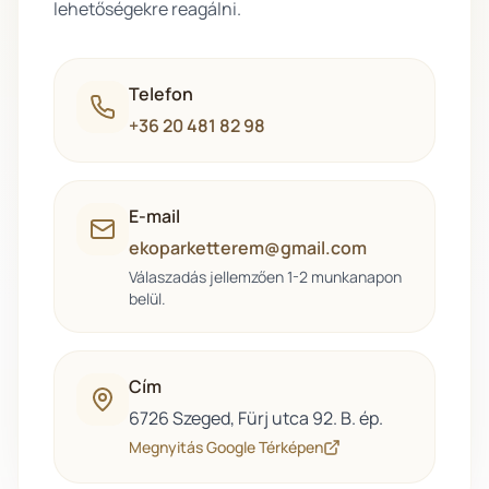
lehetőségekre reagálni.
Telefon
+36 20 481 82 98
E-mail
ekoparketterem@gmail.com
Válaszadás jellemzően 1-2 munkanapon
belül.
Cím
6726 Szeged, Fürj utca 92. B. ép.
Megnyitás Google Térképen