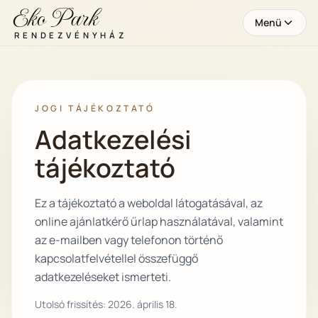
Eko Park
Menü
RENDEZVÉNYHÁZ
JOGI TÁJÉKOZTATÓ
Adatkezelési
tájékoztató
Ez a tájékoztató a weboldal látogatásával, az
online ajánlatkérő űrlap használatával, valamint
az e-mailben vagy telefonon történő
kapcsolatfelvétellel összefüggő
adatkezeléseket ismerteti.
Utolsó frissítés:
2026. április 18.