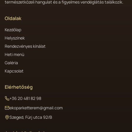
természetközeli hangulat és a figyelmes vendéglátás találkozik.
Oldalak
Kezdőlap
Helyszínek
Rendezvényes kínálat
Heti menü
Galéria
Kapcsolat
Elérhetőség
+36 20 481 82 98
ekoparketterem@gmail.com
Szeged, Fürj utca 92/B