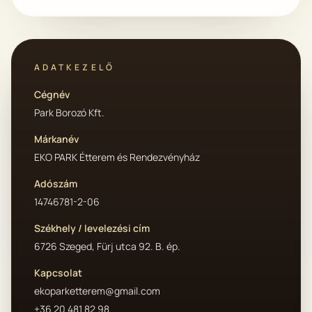
ADATKEZELŐ
Cégnév
Park Borozó Kft.
Márkanév
EKO PARK Étterem és Rendezvényház
Adószám
14746781-2-06
Székhely / levelezési cím
6726 Szeged, Fürj utca 92. B. ép.
Kapcsolat
ekoparketterem@gmail.com
+36 20 481 82 98