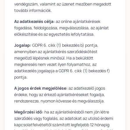
vendégszám, valamint az üzenet mezőben megadott
további információk.
Az adatkezelés célja:
az online ajánlatkérések
fogadása, feldolgozása, megválaszolása, az ajánlat
előkészítése és az egyeztetés lefolytatása.
Jogalap:
GDPR 6. cikk (1) bekezdés b) pontja,
amennyiben az ajánlatkérés szerződéskötést
megelőző lépésnek minősül. Ha a beküldött
megkeresés nem vezet ilyen folyamathoz, az
adatkezelés jogalapja a GDPR 6. cikk (1) bekezdés f)
pontja.
A jogos érdek megjelölése:
az adatkezelő jogos
érdeke, hogy az érkező ajánlatkéréseket fogadja,
rendszerezze, nyomon kövesse és megválaszolja.
Megőrzési idő:
ha az ajánlatkérésből nem jön létre
szerződés vagy foglalás, az adatokat az utolsó érdemi
kapcsolatfelvételtől számított legfeljebb 12 hónapig