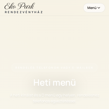
Eko Park
Menü
RENDEZVÉNYHÁZ
RENDELÉS TELEFONON VAGY E-MAILBEN
Heti menü
A heti kínálat és a D menü egy helyen, rendeléshez
telefonos egyeztetéssel.