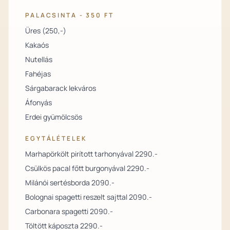
PALACSINTA - 350 FT
Üres (250,-)
Kakaós
Nutellás
Fahéjas
Sárgabarack lekváros
Áfonyás
Erdei gyümölcsös
EGYTÁLÉTELEK
Marhapörkölt pirított tarhonyával 2290.-
Csülkös pacal főtt burgonyával 2290.-
Milánói sertésborda 2090.-
Bolognai spagetti reszelt sajttal 2090.-
Carbonara spagetti 2090.-
Töltött káposzta 2290.-