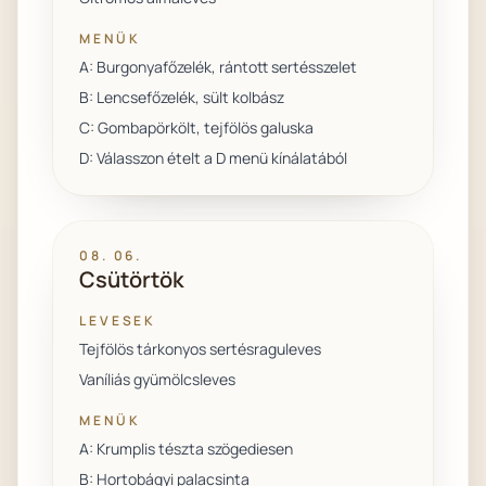
MENÜK
A: Burgonyafőzelék, rántott sertésszelet
B: Lencsefőzelék, sült kolbász
C: Gombapörkölt, tejfölös galuska
D: Válasszon ételt a D menü kínálatából
08. 06.
Csütörtök
LEVESEK
Tejfölös tárkonyos sertésraguleves
Vaníliás gyümölcsleves
MENÜK
A: Krumplis tészta szögediesen
B: Hortobágyi palacsinta