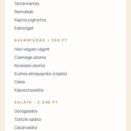
Tartármártás
Remuládé
Kapros joghurtos
Ezersziget
SAVANYÚSÁG + 350 FT
Házi vegyes vágott
Csemege uborka
Kovászos uborka
Ecetes almapaprika (csípős)
Cékla
Káposztasaláta
SALÁTA - 2.090 FT
Görögsaláta
Tzatziki saláta
Cézársaláta