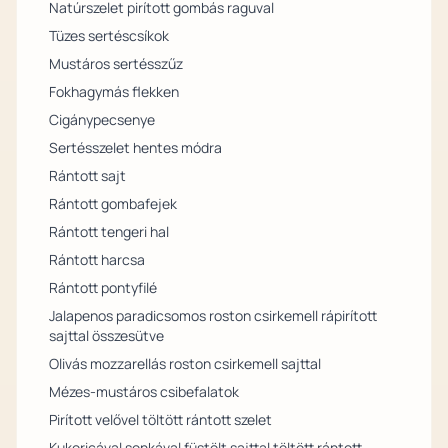
Natúrszelet pirított gombás raguval
Tüzes sertéscsíkok
Mustáros sertésszűz
Fokhagymás flekken
Cigánypecsenye
Sertésszelet hentes módra
Rántott sajt
Rántott gombafejek
Rántott tengeri hal
Rántott harcsa
Rántott pontyfilé
Jalapenos paradicsomos roston csirkemell rápirított
sajttal összesütve
Olivás mozzarellás roston csirkemell sajttal
Mézes-mustáros csibefalatok
Pirított velővel töltött rántott szelet
Kukoricával sonkával füstölt sajttal töltött rántott