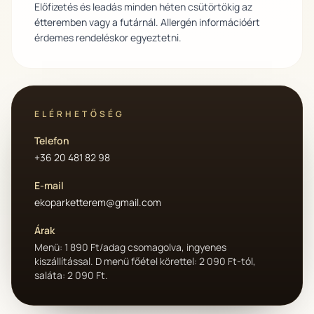
Előfizetés és leadás minden héten csütörtökig az
étteremben vagy a futárnál. Allergén információért
érdemes rendeléskor egyeztetni.
ELÉRHETŐSÉG
Telefon
+36 20 481 82 98
E-mail
ekoparketterem@gmail.com
Árak
Menü: 1 890 Ft/adag csomagolva, ingyenes
kiszállítással. D menü főétel körettel: 2 090 Ft-tól,
saláta: 2 090 Ft.