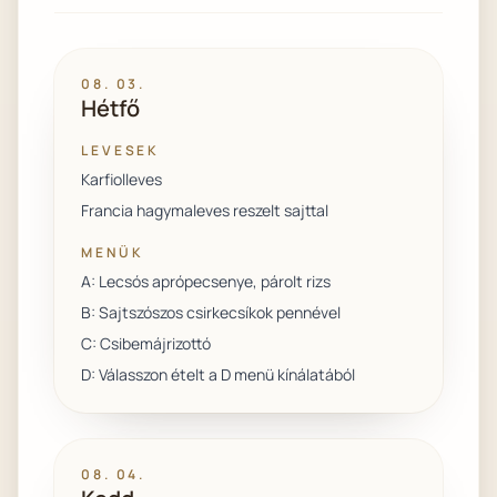
08. 03.
Hétfő
LEVESEK
Karfiolleves
Francia hagymaleves reszelt sajttal
MENÜK
A: Lecsós aprópecsenye, párolt rizs
B: Sajtszószos csirkecsíkok pennével
C: Csibemájrizottó
D: Válasszon ételt a D menü kínálatából
08. 04.