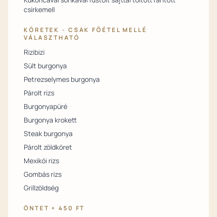
csirkemell
KÖRETEK - CSAK FŐÉTEL MELLÉ
VÁLASZTHATÓ
Rizibizi
Sült burgonya
Petrezselymes burgonya
Párolt rizs
Burgonyapüré
Burgonya krokett
Steak burgonya
Párolt zöldköret
Mexikói rizs
Gombás rizs
Grillzöldség
ÖNTET + 450 FT