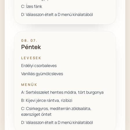
C: Ízes fánk
D: Válasszon ételt a D menü kínálatából
08. 07.
Péntek
LEVESEK
Erdélyi csorbaleves
Vaníliás gyümölcsleves
MENÜK
A: Sertésszelet hentes módra, tört burgonya
B: Kijevi jérce rántva, rizibizi
C: Csirkegyros, mediterrán zöldsaláta,
ezersziget öntet
D: Válasszon ételt a D menü kínálatából