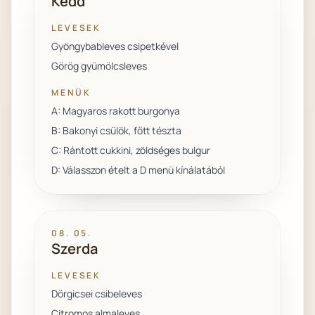
Kedd
LEVESEK
Gyöngybableves csipetkével
Görög gyümölcsleves
MENÜK
A: Magyaros rakott burgonya
B: Bakonyi csülök, főtt tészta
C: Rántott cukkini, zöldséges bulgur
D: Válasszon ételt a D menü kínálatából
08. 05.
Szerda
LEVESEK
Dörgicsei csibeleves
Citromos almaleves