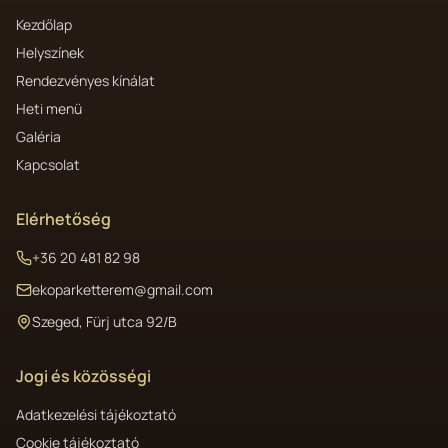
Kezdőlap
Helyszínek
Rendezvényes kínálat
Heti menü
Galéria
Kapcsolat
Elérhetőség
+36 20 481 82 98
ekoparketterem@gmail.com
Szeged, Fürj utca 92/B
Jogi és közösségi
Adatkezelési tájékoztató
Cookie tájékoztató