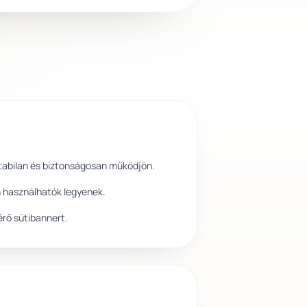
 stabilan és biztonságosan működjön.
n használhatók legyenek.
érő sütibannert.