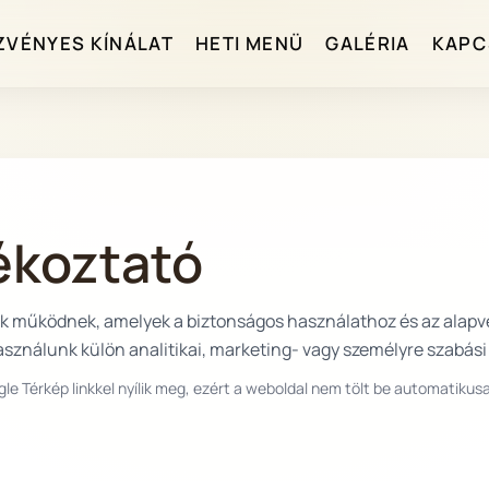
ZVÉNYES KÍNÁLAT
HETI MENÜ
GALÉRIA
KAPC
ékoztató
tik működnek, amelyek a biztonságos használathoz és az alapv
ználunk külön analitikai, marketing- vagy személyre szabási 
gle Térkép linkkel nyílik meg, ezért a weboldal nem tölt be automatikus