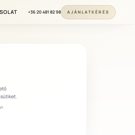
SOLAT
+36 20 481 82 98
AJÁNLATKÉRÉS
ető
sütiket.
an