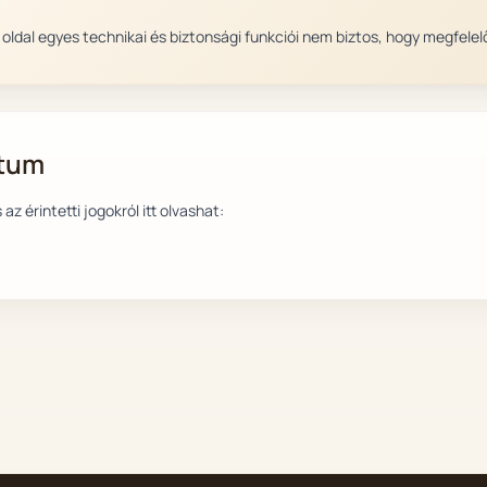
z oldal egyes technikai és biztonsági funkciói nem biztos, hogy megfel
tum
az érintetti jogokról itt olvashat: