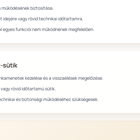
s működésének biztosítása.
idejére vagy rövid technikai időtartamra.
ldal egyes funkciói nem működnének megfelelően.
-sütik
unkamenetek kezelése és a visszaélések megelőzése.
agy rövid időtartamú sütik.
technikai és biztonsági működéséhez szükségesek.