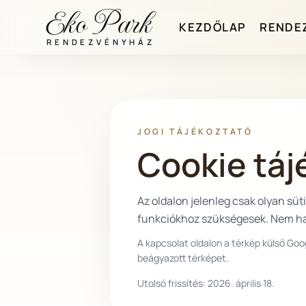
Eko Park
KEZDŐLAP
RENDE
RENDEZVÉNYHÁZ
JOGI TÁJÉKOZTATÓ
Cookie táj
Az oldalon jelenleg csak olyan sü
funkciókhoz szükségesek. Nem has
A kapcsolat oldalon a térkép külső Goo
beágyazott térképet.
Utolsó frissítés:
2026. április 18.