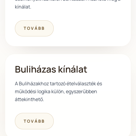
kínálat.
TOVÁBB
Buliházas kínálat
A Buliházakhoz tartozó ételválaszték és
működési logika külön, egyszerűbben
áttekinthető.
TOVÁBB