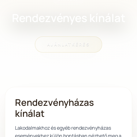
Rendezvényes kínálat
AJÁNLATKÉRÉS
Rendezvényházas
kínálat
Lakodalmakhoz és egyéb rendezvényházas
eseményekhez külön bontásban nézhető meg a