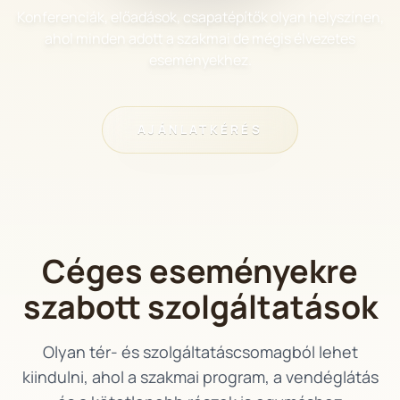
Konferenciák, előadások, csapatépítők olyan helyszínen,
ahol minden adott a szakmai de mégis élvezetes
eseményekhez.
AJÁNLATKÉRÉS
Céges eseményekre
szabott szolgáltatások
Olyan tér- és szolgáltatáscsomagból lehet
kiindulni, ahol a szakmai program, a vendéglátás