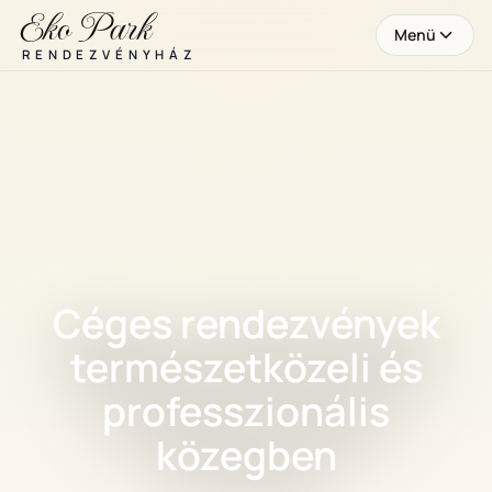
Eko Park
Menü
RENDEZVÉNYHÁZ
Céges rendezvények
természetközeli és
professzionális
közegben