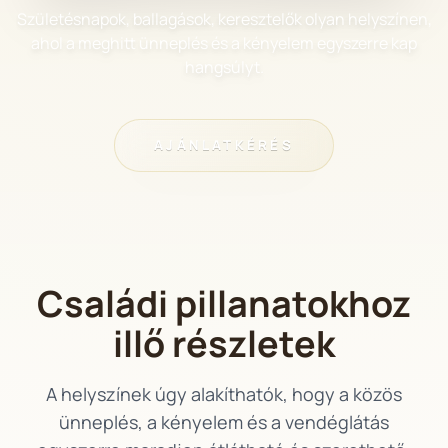
Születésnapok, ballagások, keresztelők olyan helyszínen,
ahol a meghitt ünneplés és a kényelem egyszerre kap
hangsúlyt.
AJÁNLATKÉRÉS
Családi pillanatokhoz
illő részletek
A helyszínek úgy alakíthatók, hogy a közös
ünneplés, a kényelem és a vendéglátás