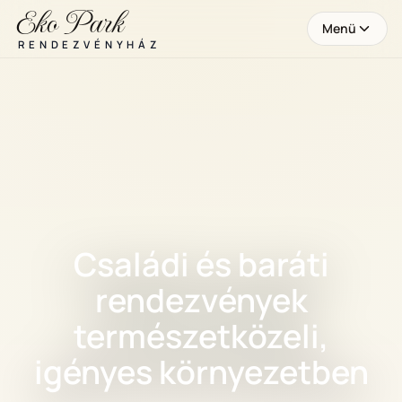
Eko Park
Menü
RENDEZVÉNYHÁZ
Családi és baráti
rendezvények
természetközeli,
igényes környezetben