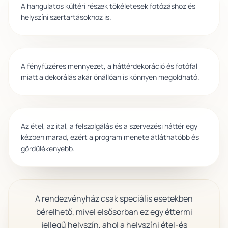
A hangulatos kültéri részek tökéletesek fotózáshoz és
helyszíni szertartásokhoz is.
Alapdekoráció
A fényfüzéres mennyezet, a háttérdekoráció és fotófal
miatt a dekorálás akár önállóan is könnyen megoldható.
Teljes rendezvényi háttér
Az étel, az ital, a felszolgálás és a szervezési háttér egy
kézben marad, ezért a program menete átláthatóbb és
gördülékenyebb.
A rendezvényház csak speciális esetekben
bérelhető, mivel elsősorban ez egy éttermi
jellegű helyszín, ahol a helyszíni étel-és