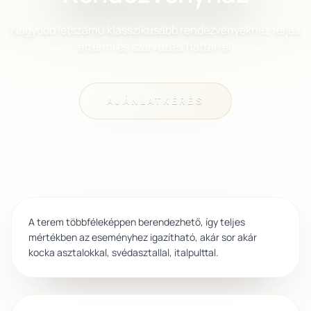
Nagyobb létszámú klasszikusabb rendezvényekhez teljes
éttermi és szervezési háttérrel.
AJÁNLATKÉRÉS
170 fős nagyterem
A terem többféleképpen berendezhető, így teljes
mértékben az eseményhez igazítható, akár sor akár
kocka asztalokkal, svédasztallal, italpulttal.
Mediterrán teraszok és díszkert