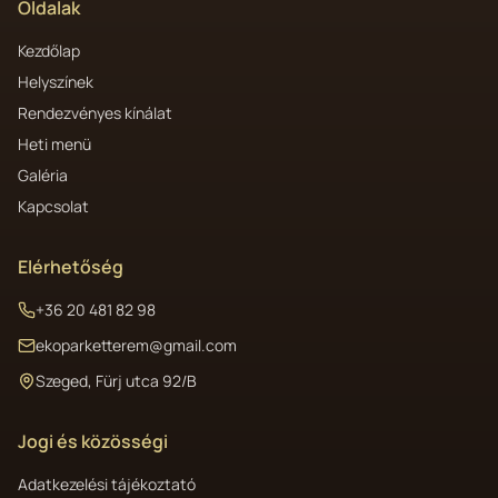
Oldalak
Kezdőlap
Helyszínek
Rendezvényes kínálat
Heti menü
Galéria
Kapcsolat
Elérhetőség
+36 20 481 82 98
ekoparketterem@gmail.com
Szeged, Fürj utca 92/B
Jogi és közösségi
Adatkezelési tájékoztató